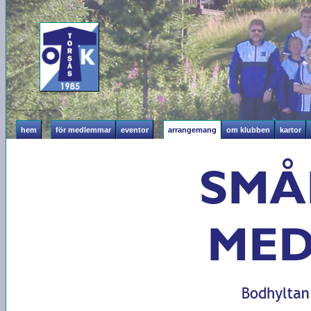
hem
för medlemmar
eventor
arrangemang
om klubben
kartor