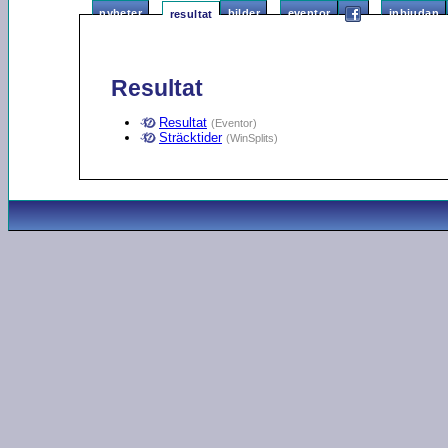
nyheter
bilder
eventor
inbjudan
resultat
Resultat
Resultat
(Eventor)
Sträcktider
(WinSplits)