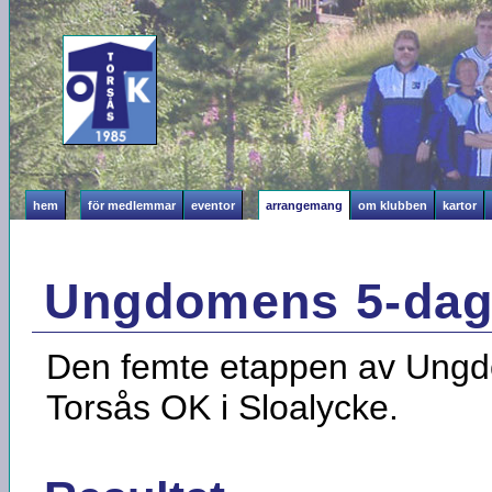
hem
för medlemmar
eventor
arrangemang
om klubben
kartor
Ungdomens 5-daga
Den femte etappen av Ungd
Torsås OK i Sloalycke.