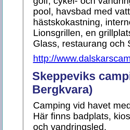
golf, cykel- och vandri
pool, havsbad med vatt
hästskokastning, intern
Lionsgrillen, en grillpl
Glass, restaurang och 
http://www.dalskarsca
Skeppeviks camp
Bergkvara)
Camping vid havet med
Här finns badplats, kios
och vandringsled.