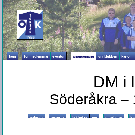
hem
för medlemmar
eventor
arrangemang
om klubben
kartor
DM i 
Söderåkra –
nyheter
eventor
inbjudan
pm
startlistor
ka