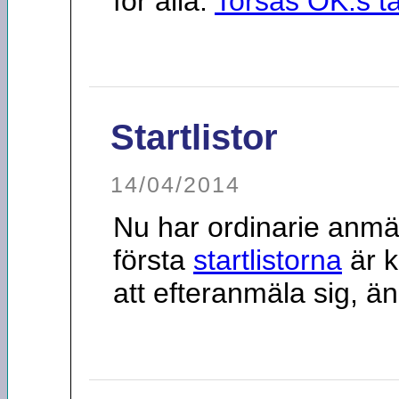
för alla.
Torsås OK:s t
Startlistor
14/04/2014
Nu har ordinarie anmäl
första
startlistorna
är k
att efteranmäla sig, än