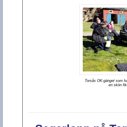
Torsås OK-gänget som had
en skön fik