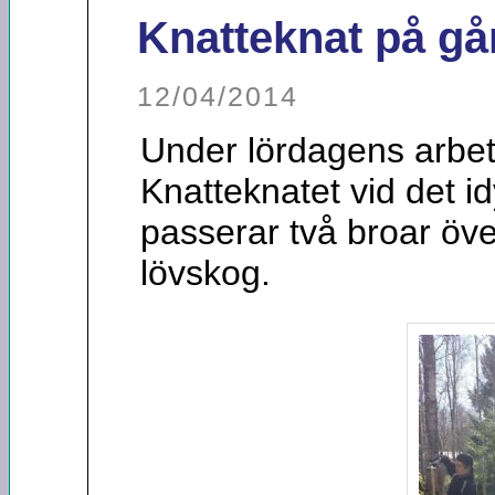
Knatteknat på g
12/04/2014
Under lördagens arbe
Knatteknatet vid det i
passerar två broar över
lövskog.