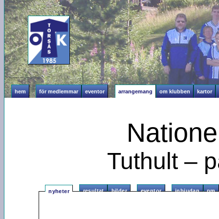
hem
för medlemmar
eventor
arrangemang
om klubben
kartor
Natione
Tuthult – p
resultat
bilder
eventor
inbjudan
pm
nyheter