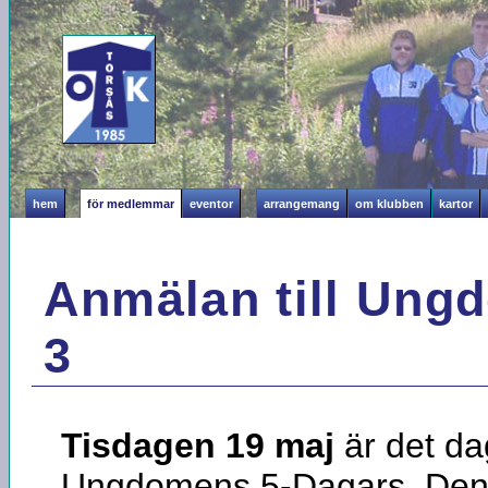
hem
för medlemmar
eventor
arrangemang
om klubben
kartor
Anmälan till Ung
3
Tisdagen 19 maj
är det da
Ungdomens 5-Dagars. Denna