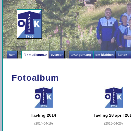
hem
för medlemmar
eventor
arrangemang
om klubben
kartor
Fotoalbum
Tävling 2014
Tävling 28 april 20
(2014-04-19)
(2013-04-28)