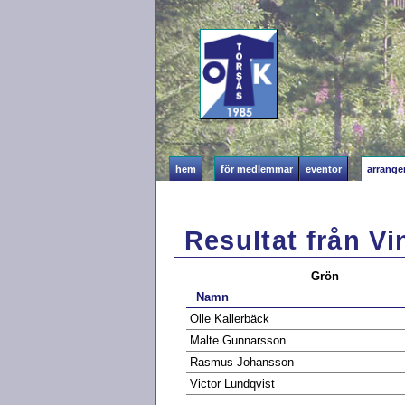
hem
för medlemmar
eventor
arrang
Resultat från Vi
Grön
Namn
Olle Kallerbäck
Malte Gunnarsson
Rasmus Johansson
Victor Lundqvist