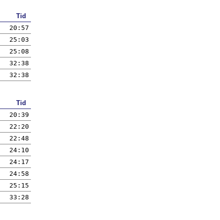
Tid
20:57
25:03
25:08
32:38
32:38
Tid
20:39
22:20
22:48
24:10
24:17
24:58
25:15
33:28