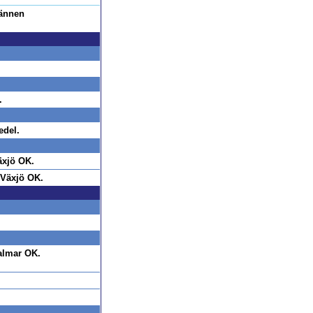
männen
.
edel.
äxjö OK.
 Växjö OK.
almar OK.