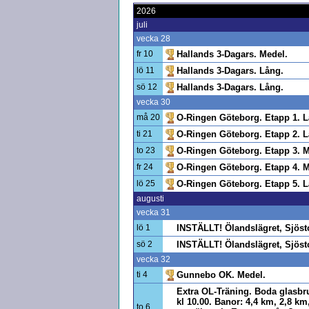
2026
juli
vecka 28
fr 10
Hallands 3-Dagars. Medel.
lö 11
Hallands 3-Dagars. Lång.
sö 12
Hallands 3-Dagars. Lång.
vecka 30
må 20
O-Ringen Göteborg. Etapp 1. L
ti 21
O-Ringen Göteborg. Etapp 2. L
to 23
O-Ringen Göteborg. Etapp 3. M
fr 24
O-Ringen Göteborg. Etapp 4. M
lö 25
O-Ringen Göteborg. Etapp 5. L
augusti
vecka 31
lö 1
INSTÄLLT! Ölandslägret, Sjöst
sö 2
INSTÄLLT! Ölandslägret, Sjöst
vecka 32
ti 4
Gunnebo OK. Medel.
Extra OL-Träning. Boda glasbru
kl 10.00. Banor: 4,4 km, 2,8 km
to 6