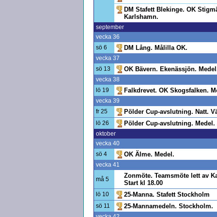
DM Stafett Blekinge. OK Stig
Karlshamn.
september
vecka 36
sö 6
DM Lång. Målilla OK.
vecka 37
sö 13
OK Bävern. Ekenässjön. Medel
vecka 38
lö 19
Falkdrevet. OK Skogsfalken. M
vecka 39
fr 25
Pölder Cup-avslutning. Natt. V
lö 26
Pölder Cup-avslutning. Medel.
oktober
vecka 40
sö 4
OK Älme. Medel.
vecka 41
Zonmöte. Teamsmöte lett av K
må 5
Start kl 18.00
lö 10
25-Manna. Stafett Stockholm
sö 11
25-Mannamedeln. Stockholm.
vecka 42