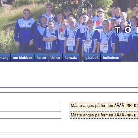
emang
om klubben
kartor
länkar
kontakt
gästbok
bulletinen
Måste anges på formen
ÅÅÅÅ-MM-D
Måste anges på formen
ÅÅÅÅ-MM-D