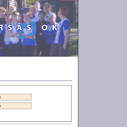
D
.
D
.