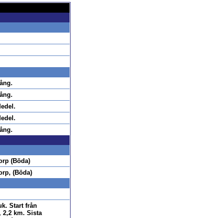
ång.
ång.
edel.
edel.
ång.
orp (Böda)
orp, (Böda)
k. Start från
, 2,2 km. Sista