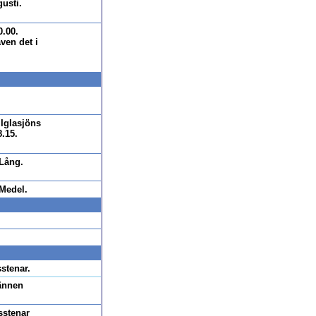
usti.
0.00.
ven det i
Iglasjöns
.15.
 Lång.
Medel.
stenar.
ännen
sstenar