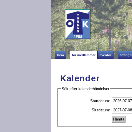
hem
för medlemmar
eventor
arrang
Kalender
Sök efter kalenderhändelser
Startdatum:
Slutdatum: