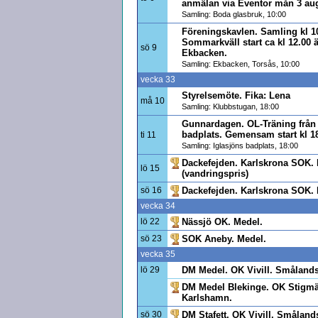
anmälan via Eventor mån 3 aug
Samling: Boda glasbruk, 10:00
Föreningskavlen. Samling kl 1
Sommarkväll start ca kl 12.00 ä
sö 9
Ekbacken.
Samling: Ekbacken, Torsås, 10:00
vecka 33
Styrelsemöte. Fika: Lena
må 10
Samling: Klubbstugan, 18:00
Gunnardagen. OL-Träning från 
badplats. Gemensam start kl 18
ti 11
Samling: Iglasjöns badplats, 18:00
Dackefejden. Karlskrona SOK.
lö 15
(vandringspris)
sö 16
Dackefejden. Karlskrona SOK. 
vecka 34
lö 22
Nässjö OK. Medel.
sö 23
SOK Aneby. Medel.
vecka 35
lö 29
DM Medel. OK Vivill. Smålands
DM Medel Blekinge. OK Stigm
Karlshamn.
sö 30
DM Stafett. OK Vivill. Småland