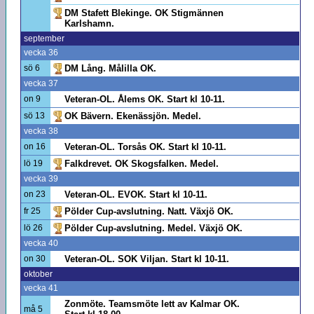
DM Stafett Blekinge. OK Stigmännen
Karlshamn.
september
vecka 36
sö 6
DM Lång. Målilla OK.
vecka 37
on 9
Veteran-OL. Ålems OK. Start kl 10-11.
sö 13
OK Bävern. Ekenässjön. Medel.
vecka 38
on 16
Veteran-OL. Torsås OK. Start kl 10-11.
lö 19
Falkdrevet. OK Skogsfalken. Medel.
vecka 39
on 23
Veteran-OL. EVOK. Start kl 10-11.
fr 25
Pölder Cup-avslutning. Natt. Växjö OK.
lö 26
Pölder Cup-avslutning. Medel. Växjö OK.
vecka 40
on 30
Veteran-OL. SOK Viljan. Start kl 10-11.
oktober
vecka 41
Zonmöte. Teamsmöte lett av Kalmar OK.
må 5