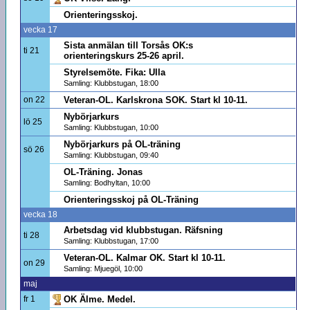
Orienteringsskoj.
vecka 17
Sista anmälan till Torsås OK:s
ti 21
orienteringskurs 25-26 april.
Styrelsemöte. Fika: Ulla
Samling: Klubbstugan, 18:00
on 22
Veteran-OL. Karlskrona SOK. Start kl 10-11.
Nybörjarkurs
lö 25
Samling: Klubbstugan, 10:00
Nybörjarkurs på OL-träning
sö 26
Samling: Klubbstugan, 09:40
OL-Träning. Jonas
Samling: Bodhyltan, 10:00
Orienteringsskoj på OL-Träning
vecka 18
Arbetsdag vid klubbstugan. Räfsning
ti 28
Samling: Klubbstugan, 17:00
Veteran-OL. Kalmar OK. Start kl 10-11.
on 29
Samling: Mjuegöl, 10:00
maj
fr 1
OK Älme. Medel.