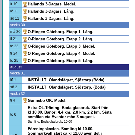
fr 10
Hallands 3-Dagars. Medel.
lö 11
Hallands 3-Dagars. Lång.
sö 12
Hallands 3-Dagars. Lång.
vecka 30
må 20
O-Ringen Göteborg. Etapp 1. Lång.
ti 21
O-Ringen Göteborg. Etapp 2. Lång.
to 23
O-Ringen Göteborg. Etapp 3. Medel.
fr 24
O-Ringen Göteborg. Etapp 4. Medel.
lö 25
O-Ringen Göteborg. Etapp 5. Lång.
augusti
vecka 31
lö 1
INSTÄLLT! Ölandslägret, Sjöstorp (Böda)
sö 2
INSTÄLLT! Ölandslägret, Sjöstorp, (Böda)
vecka 32
ti 4
Gunnebo OK. Medel.
Extra OL-Träning. Boda glasbruk. Start från
kl 10.00. Banor: 4,4 km, 2,8 km, 2,2 km. Sista
to 6
anmälan via Eventor mån 3 augusti.
Samling: Boda glasbruk, 10:00
Föreningskavlen. Samling kl 10.00.
Sommarkväll start ca kl 12.00 även det i