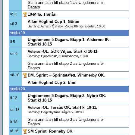
Sista anmälan till etapp 1 av Ungdomens 5-
Dagars
lö 2
10-Mila. Tranås
Allan Höglind Cup 1. Göran
sö 3
Samling: Avfart i Övraby. Route 66 norra delen, 10:00
vecka 19
Ungdomens 5-Dagars. Etapp 1. Alstermo IF.
ti 5
Start kl 18.15
Veteran-OL. SOK Viljan. Start kl 10-11.
on 6
Samling: Djupeträsk, Oskarshamn, 10:00
Sista anmälan till etapp 2 av Ungdomens 5-
Dagars
sö 10
DM. Sprint + Sprintstafett. Vimmerby OK.
Allan Höglind Cup 2. Emil
vecka 20
Ungdomens 5-Dagars. Etapp 2. Nybro OK.
ti 12
Start kl 18.15
Veteran-OL. Torsås OK. Start kl 10-11.
on 13
Samling: Degerhyltans sågverk, 10:00
Sista anmälan till etapp 3 av Ungdomens 5-
fr 15
Dagars.
lö 16
SM Sprint. Ronneby OK.