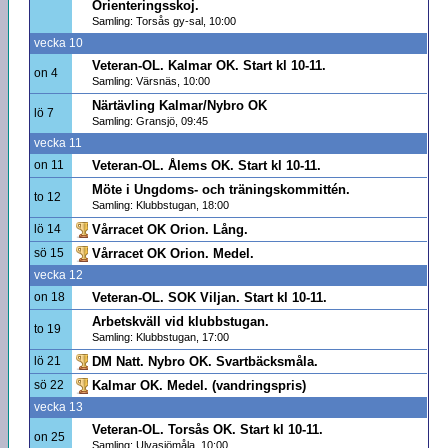
Orienteringsskoj.
Samling: Torsås gy-sal, 10:00
vecka 10
Veteran-OL. Kalmar OK. Start kl 10-11.
on 4
Samling: Värsnäs, 10:00
Närtävling Kalmar/Nybro OK
lö 7
Samling: Gransjö, 09:45
vecka 11
on 11
Veteran-OL. Ålems OK. Start kl 10-11.
Möte i Ungdoms- och träningskommittén.
to 12
Samling: Klubbstugan, 18:00
lö 14
Vårracet OK Orion. Lång.
sö 15
Vårracet OK Orion. Medel.
vecka 12
on 18
Veteran-OL. SOK Viljan. Start kl 10-11.
Arbetskväll vid klubbstugan.
to 19
Samling: Klubbstugan, 17:00
lö 21
DM Natt. Nybro OK. Svartbäcksmåla.
sö 22
Kalmar OK. Medel. (vandringspris)
vecka 13
Veteran-OL. Torsås OK. Start kl 10-11.
on 25
Samling: Ulvasjömåla, 10:00