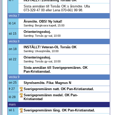
INSTÄLLT! Zonträning Torsås OK
Sista anmälan till Torsås OK:s årsmöte. Ulla
073-329 47 00 eller Lena 070-661 99 98.
vecka 7
Årsmöte. OBS! Ny lokal!
lö 14
Samling: Bergkvara kapell, 15:00
Orienteringsskoj.
sö 15
Samling: Torsås gy-sal, 10:00
vecka 8
INSTÄLLT! Veteran-OL Torsås OK
on 18
Samling: Ulvasjömåla, 10:00
Orienteringsskoj.
sö 22
Samling: Torsås gy-sal, 10:00
Sista anmälan till Sverigepremiären. OK
Pan-Kristianstad.
vecka 9
on 25
Styrelsemöte. Fika: Magnus N
fr 27
Sverigepremiären natt. OK Pan-Kristianstad.
Sverigepremiären medel. OK Pan-
lö 28
Kristianstad
mars
sö 1
Sverigepremiären lång. OK Pan-Kristianstad.