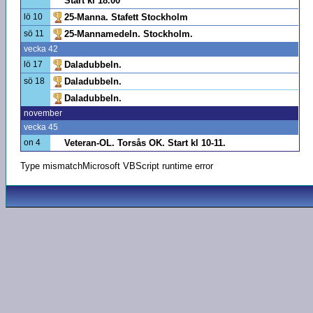
Start kl 18.00
lö 10
25-Manna. Stafett Stockholm
sö 11
25-Mannamedeln. Stockholm.
vecka 42
lö 17
Daladubbeln.
sö 18
Daladubbeln.
Daladubbeln.
november
vecka 45
on 4
Veteran-OL. Torsås OK. Start kl 10-11.
Type mismatchMicrosoft VBScript runtime error