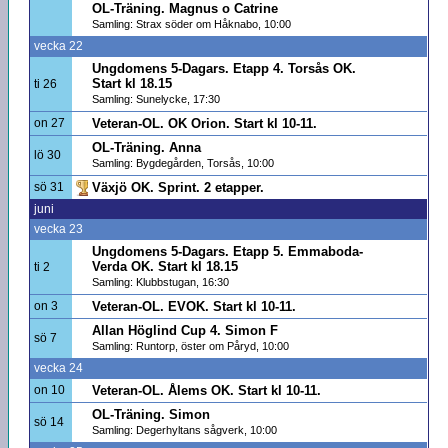
OL-Träning. Magnus o Catrine
Samling: Strax söder om Håknabo, 10:00
vecka 22
Ungdomens 5-Dagars. Etapp 4. Torsås OK.
Start kl 18.15
ti 26
Samling: Sunelycke, 17:30
on 27
Veteran-OL. OK Orion. Start kl 10-11.
OL-Träning. Anna
lö 30
Samling: Bygdegården, Torsås, 10:00
sö 31
Växjö OK. Sprint. 2 etapper.
juni
vecka 23
Ungdomens 5-Dagars. Etapp 5. Emmaboda-
Verda OK. Start kl 18.15
ti 2
Samling: Klubbstugan, 16:30
on 3
Veteran-OL. EVOK. Start kl 10-11.
Allan Höglind Cup 4. Simon F
sö 7
Samling: Runtorp, öster om Påryd, 10:00
vecka 24
on 10
Veteran-OL. Ålems OK. Start kl 10-11.
OL-Träning. Simon
sö 14
Samling: Degerhyltans sågverk, 10:00