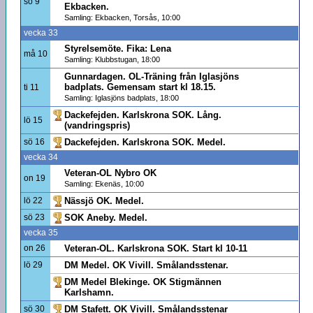
sö 9
Ekbacken.
Samling: Ekbacken, Torsås, 10:00
vecka 33
Styrelsemöte. Fika: Lena
må 10
Samling: Klubbstugan, 18:00
Gunnardagen. OL-Träning från Iglasjöns
badplats. Gemensam start kl 18.15.
ti 11
Samling: Iglasjöns badplats, 18:00
Dackefejden. Karlskrona SOK. Lång.
lö 15
(vandringspris)
sö 16
Dackefejden. Karlskrona SOK. Medel.
vecka 34
Veteran-OL Nybro OK
on 19
Samling: Ekenäs, 10:00
lö 22
Nässjö OK. Medel.
sö 23
SOK Aneby. Medel.
vecka 35
on 26
Veteran-OL. Karlskrona SOK. Start kl 10-11
lö 29
DM Medel. OK Vivill. Smålandsstenar.
DM Medel Blekinge. OK Stigmännen
Karlshamn.
sö 30
DM Stafett. OK Vivill. Smålandsstenar