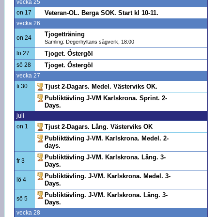
vecka 25
on 17
Veteran-OL. Berga SOK. Start kl 10-11.
vecka 26
Tjogetträning
on 24
Samling: Degerhyltans sågverk, 18:00
lö 27
Tjoget. Östergöl
sö 28
Tjoget. Östergöl
vecka 27
ti 30
Tjust 2-Dagars. Medel. Västerviks OK.
Publiktävling J-VM Karlskrona. Sprint. 2-
Days.
juli
on 1
Tjust 2-Dagars. Lång. Västerviks OK
Publiktävling J-VM. Karlskrona. Medel. 2-
days.
Publiktävling J-VM. Karlskrona. Lång. 3-
fr 3
Days.
Publiktävling. J-VM. Karlskrona. Medel. 3-
lö 4
Days.
Publiktävling. J-VM. Karlskrona. Lång. 3-
sö 5
Days.
vecka 28