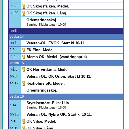
lö 28
OK Skogsfalken. Medel.
sö 29
OK Skogsfalken. Lång.
Orienteringsskoj
Samling: Klubbstugan, 10:00
april
vecka 14
on 1
Veteran-OL. EVOK. Start kl 10-11.
fr 3
FK Finn. Medel.
lö 4
Ålems OK. Medel. (vandringspris)
vecka 15
må 6
OK Norrvirdarna. Medel.
on 8
Veteran-OL. OK Orion. Start kl 10-11.
sö 12
Kexholms SK. Medel.
Orienteringsskoj.
vecka 16
Styrelsemöte. Fika: Ulla
ti 14
Samling: Klubbstugan, 18:00
on 15
Veteran-OL. Nybro OK. Start kl 10-11.
lö 18
OK Vilse. Medel.
sö 19
OK Vilse. Lång.