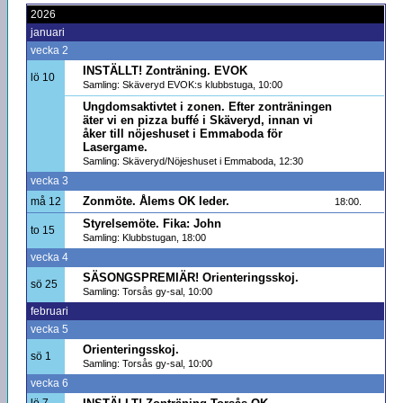
2026
januari
vecka 2
INSTÄLLT! Zonträning. EVOK
lö 10
Samling: Skäveryd EVOK:s klubbstuga, 10:00
Ungdomsaktivtet i zonen. Efter zonträningen
äter vi en pizza buffé i Skäveryd, innan vi
åker till nöjeshuset i Emmaboda för
Lasergame.
Samling: Skäveryd/Nöjeshuset i Emmaboda, 12:30
vecka 3
Zonmöte. Ålems OK leder.
må 12
18:00.
Styrelsemöte. Fika: John
to 15
Samling: Klubbstugan, 18:00
vecka 4
SÄSONGSPREMIÄR! Orienteringsskoj.
sö 25
Samling: Torsås gy-sal, 10:00
februari
vecka 5
Orienteringsskoj.
sö 1
Samling: Torsås gy-sal, 10:00
vecka 6
lö 7