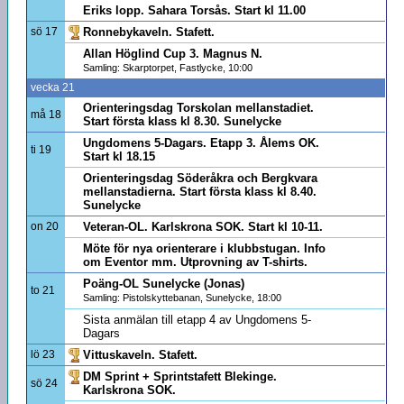
Eriks lopp. Sahara Torsås. Start kl 11.00
sö 17
Ronnebykaveln. Stafett.
Allan Höglind Cup 3. Magnus N.
Samling: Skarptorpet, Fastlycke, 10:00
vecka 21
Orienteringsdag Torskolan mellanstadiet.
må 18
Start första klass kl 8.30. Sunelycke
Ungdomens 5-Dagars. Etapp 3. Ålems OK.
ti 19
Start kl 18.15
Orienteringsdag Söderåkra och Bergkvara
mellanstadierna. Start första klass kl 8.40.
Sunelycke
on 20
Veteran-OL. Karlskrona SOK. Start kl 10-11.
Möte för nya orienterare i klubbstugan. Info
om Eventor mm. Utprovning av T-shirts.
Poäng-OL Sunelycke (Jonas)
to 21
Samling: Pistolskyttebanan, Sunelycke, 18:00
Sista anmälan till etapp 4 av Ungdomens 5-
Dagars
lö 23
Vittuskaveln. Stafett.
DM Sprint + Sprintstafett Blekinge.
sö 24
Karlskrona SOK.